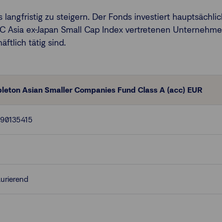
is langfristig zu steigern. Der Fonds investiert hauptsäch
C Asia ex-Japan Small Cap Index vertretenen Unternehmen l
tlich tätig sind.
leton Asian Smaller Companies Fund Class A (acc) EUR
90135415
urierend