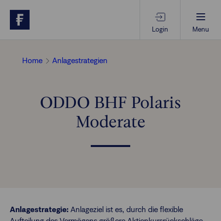
Login
Menu
Beratungs-Tools
Home
Anlagestrategien
Anlagethemen
ODDO BHF Polaris
Moderate
Anlagestrategien
Geschäftserfolg
Ansprechpartner
Anlagestrategie:
Anlageziel ist es, durch die flexible
Aufteilung des Vermögens größere Aktienkursrückschläge