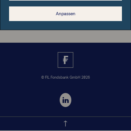
Anpassen
Nützliche Informationen
© FIL Fondsbank GmbH 2026