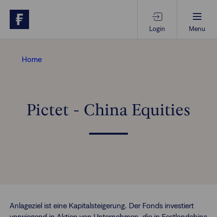
Login
Menu
Beratungs-Tools
Home
Anlagethemen
Pictet - China Equities
Anlagestrategien
Geschäftserfolg
Ansprechpartner
Anlageziel ist eine Kapitalsteigerung. Der Fonds investiert
vorwiegend in Aktien von Unternehmen, die in Festlandchina