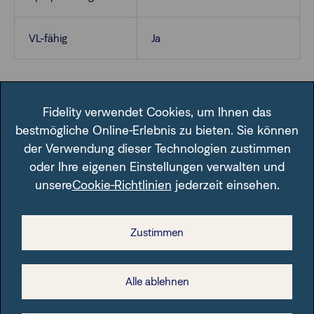
VL-fähig
Ja
Fidelity verwendet Cookies, um Ihnen das
bestmögliche Online-Erlebnis zu bieten. Sie können
der Verwendung dieser Technologien zustimmen
oder Ihre eigenen Einstellungen verwalten und
Im Fondsfinder der FFB unter der angegebenen ISIN.
unsere
Cookie-Richtlinien
jederzeit einsehen.
Zustimmen
Rechtliche Hinweise
Alle ablehnen