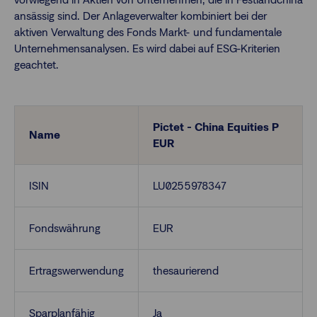
ansässig sind. Der Anlageverwalter kombiniert bei der
aktiven Verwaltung des Fonds Markt- und fundamentale
Finanzberatende
Unternehmensanalysen. Es wird dabei auf ESG-Kriterien
geachtet.
Anlegende
Newsletter
Pictet - China Equities P
Kontakt
Name
EUR
Login
ISIN
LU0255978347
Fondswährung
EUR
Ertragswerwendung
thesaurierend
Sparplanfähig
Ja