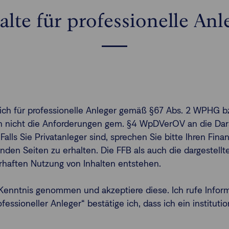
alte für professionelle Anl
ßlich für professionelle Anleger gemäß §67 Abs. 2 WPHG b
gen nicht die Anforderungen gem. §4 WpDVerOV an die Dars
 Falls Sie Privatanleger sind, sprechen Sie bitte Ihren Fi
nden Seiten zu erhalten. Die FFB als auch die dargestel
erhaften Nutzung von Inhalten entstehen.
enntnis genommen und akzeptiere diese. Ich rufe Infor
ssioneller Anleger“ bestätige ich, dass ich ein institutio