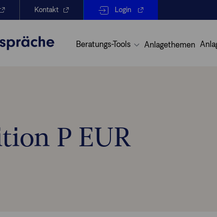
Kontakt
Login
Beratungs-Tools
Anla
Anlagethemen
rition P EUR