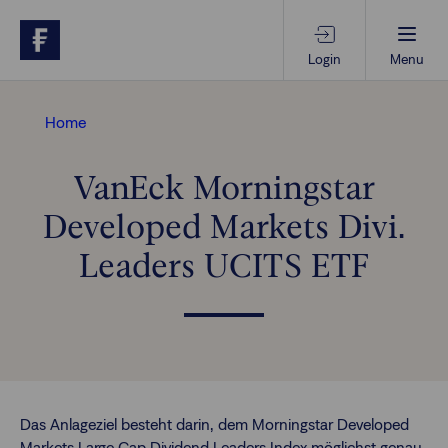
Login
Menu
Beratungs-Tools
Home
VanEck Morningstar
Anlagethemen
Developed Markets Divi.
Anlagestrategien
Leaders UCITS ETF
Geschäftserfolg
Ansprechpartner
Das Anlageziel besteht darin, dem Morningstar Developed
Markets Large Cap Dividend Leaders Index möglichst genau