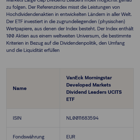
zu folgen. Der Referenzindex misst die Leistungen von
Hochdividendenaktien in entwickelten Ländern in aller Welt.
Finanzberatende
Der ETF investiert in die zugrundeliegenden (physischen)
Wertpapiere, aus denen der Index besteht. Der Index enthält
100 Aktien aus einem weltweiten Universum, die bestimmte
Anlegende
Newsletter
Kriterien in Bezug auf die Dividendenpolitik, den Umfang
und die Liquidität erfüllen
Kontakt
Login
VanEck Morningstar
Developed Markets
Name
Dividend Leaders UCITS
ETF
ISIN
NL0011683594
Fondswährung
EUR