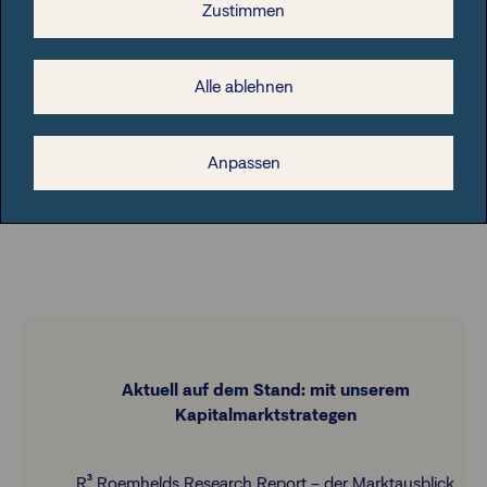
Zustimmen
Die aktuelle Anlagedevise: „Pick and Mix“
Diese Grafik wird Ihnen unentgeltlich zur Verfügung gestellt.
Alle ablehnen
Bei einer Weiterverwendung obliegt es allerdings Ihnen
sicherzustellen, dass alle gesetzlichen Anforderungen in
diesem Zusammenhang erfüllt sind. Die FIL Fondsbank
Anpassen
GmbH (FFB) übernimmt dafür keine Haftung.
Aktuell auf dem Stand: mit unserem
Kapitalmarktstrategen
R³ Roemhelds Research Report – der Marktausblick