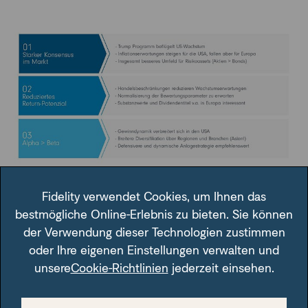
Quelle: Carsten Roemheld, R3 Spezial, 3.12.2024
Fidelity verwendet Cookies, um Ihnen das
bestmögliche Online-Erlebnis zu bieten. Sie können
der Verwendung dieser Technologien zustimmen
Downloads für Ihre Beratung
oder Ihre eigenen Einstellungen verwalten und
unsere
Cookie-Richtlinien
jederzeit einsehen.