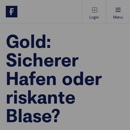
Login
Menu
Beratungs-Tools
Gold:
Sicherer
Anlagethemen
Hafen oder
Anlagestrategien
riskante
Geschäftserfolg
Blase?
Ansprechpartner