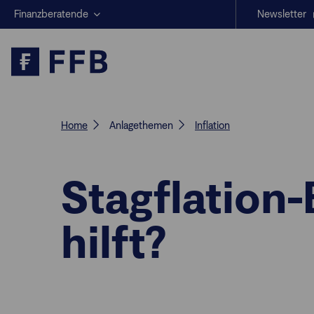
Finanzberatende
Newsletter
Anlegende
Beratungs-Tools
Anlagestrategien
Geschäftserfolg
Home
Anlagethemen
Inflation
Stagflation
hilft?