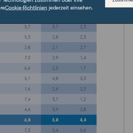
r Technologien zustimmen oder Ihre
ere
Cookie-Richtlinien
jederzeit einsehen.