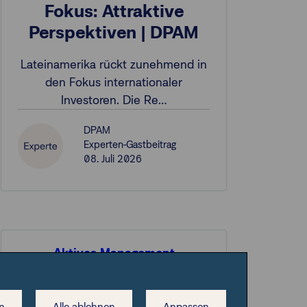
Fokus: Attraktive
Perspektiven | DPAM
Lateinamerika rückt zunehmend in
den Fokus internationaler
Investoren. Die Re…
DPAM
Experten-Gastbeitrag
08. Juli 2026
Aktives Management
Carmignac Portfolio
Tech Solutions: jetzt
n
Alle ablehnen
Anpassen