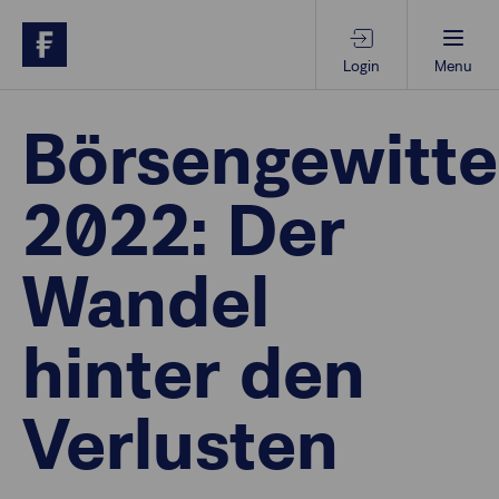
Login
Menu
Beratungs-Tools
Börsengewitte
2022: Der
Anlagethemen
Wandel
Anlagestrategien
hinter den
Geschäftserfolg
Verlusten
Ansprechpartner