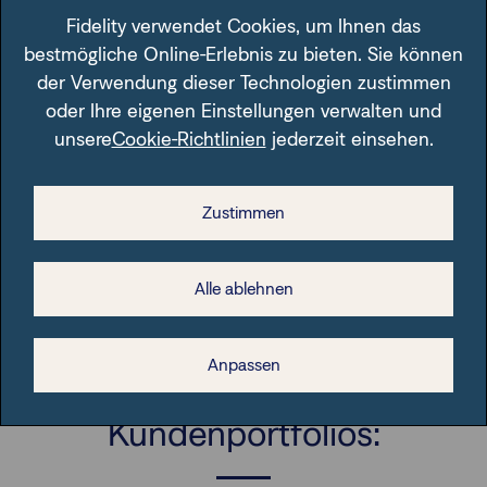
Fidelity verwendet Cookies, um Ihnen das
Grafik: Stilfaktoren im Januar 2022: deutliche
bestmögliche Online-Erlebnis zu bieten. Sie können
Spreizung
der Verwendung dieser Technologien zustimmen
oder Ihre eigenen Einstellungen verwalten und
Diese Grafik wird Ihnen unentgeltlich zur Verfügung gestellt.
unsere
Cookie-Richtlinien
jederzeit einsehen.
Bei einer Weiterverwendung obliegt es allerdings Ihnen
sicherzustellen, dass alle gesetzlichen Anforderungen in
diesem Zusammenhang erfüllt sind. Die FIL Fondsbank
Zustimmen
GmbH (FFB) übernimmt dafür keine Haftung.
Alle ablehnen
Anpassen
Strategien für Ihre
Kundenportfolios: