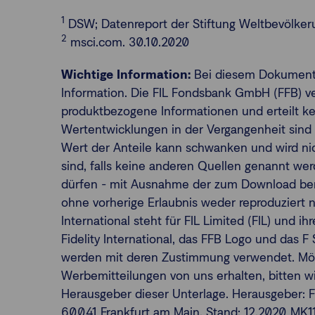
1
DSW; Datenreport der Stiftung Weltbevölker
2
msci.com. 30.10.2020
Wichtige Information:
Bei diesem Dokument 
Information. Die FIL Fondsbank GmbH (FFB) ver
produktbezogene Informationen und erteilt 
Wertentwicklungen in der Vergangenheit sind k
Wert der Anteile kann schwanken und wird nic
sind, falls keine anderen Quellen genannt wer
dürfen - mit Ausnahme der zum Download ber
ohne vorherige Erlaubnis weder reproduziert noc
International steht für FIL Limited (FIL) und ihr
Fidelity International, das FFB Logo und das 
werden mit deren Zustimmung verwendet. Möc
Werbemitteilungen von uns erhalten, bitten wir
Herausgeber dieser Unterlage. Herausgeber: 
60041 Frankfurt am Main. Stand: 12.2020 MK