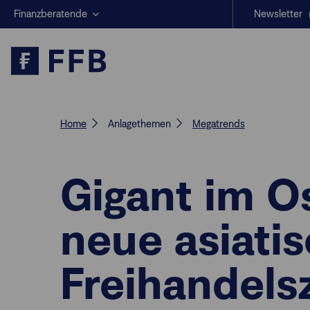
Finanzberatende
Newsletter
Anlegende
Beratungs-Tools
Anlagestrategien
Geschäftserfolg
Home
Anlagethemen
Megatrends
Gigant im O
neue asiati
Freihandels