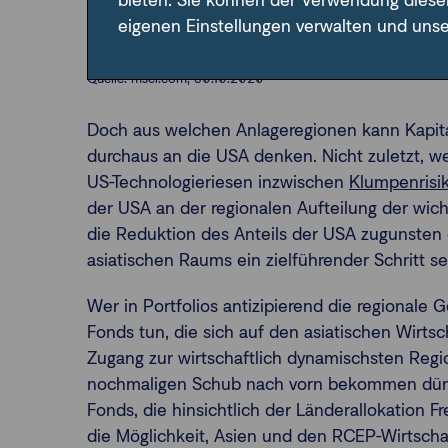
bieten. Sie können der Verwendung diese
eigenen Einstellungen verwalten und uns
Quelle: msci.com, 30.10.2020
Doch aus welchen Anlageregionen kann Kapita
durchaus an die USA denken. Nicht zuletzt, w
US-Technologieriesen inzwischen
Klumpenrisi
der USA an der regionalen Aufteilung der wich
die Reduktion des Anteils der USA zugunsten
asiatischen Raums ein zielführender Schritt se
Wer in Portfolios antizipierend die regionale 
Fonds tun, die sich auf den asiatischen Wirts
Zugang zur wirtschaftlich dynamischsten Regi
nochmaligen Schub nach vorn bekommen dürft
Fonds, die hinsichtlich der Länderallokation 
die Möglichkeit, Asien und den RCEP-Wirtsch