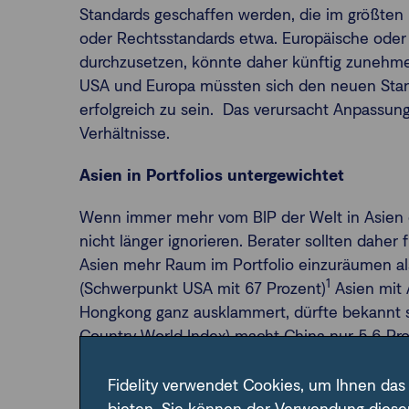
Standards geschaffen werden, die im größten 
oder Rechtsstandards etwa. Europäische oder
durchzusetzen, könnte daher künftig zuneh
USA und Europa müssten sich den neuen Sta
erfolgreich zu sein. Das verursacht Anpassun
Verhältnisse.
Asien in Portfolios untergewichtet
Wenn immer mehr vom BIP der Welt in Asien e
nicht länger ignorieren. Berater sollten dahe
Asien mehr Raum im Portfolio einzuräumen al
1
(Schwerpunkt USA mit 67 Prozent)
Asien mit 
Hongkong ganz ausklammert, dürfte bekannt s
Country World Index) macht China nur 5,6 Pr
2
Gewicht von 58 Prozent.
Zu den Anteilen am 
Fidelity verwendet Cookies, um Ihnen das
Asien unterrepräsentiert: Ländergewicht