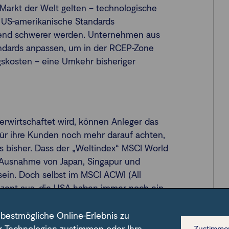
Markt der Welt gelten – technologische
 US-amerikanische Standards
mend schwerer werden. Unternehmen aus
ndards anpassen, um in der RCEP-Zone
gskosten – eine Umkehr bisheriger
rwirtschaftet wird, können Anleger das
r für ihre Kunden noch mehr darauf achten,
s bisher. Dass der „Weltindex“ MSCI World
Ausnahme von Japan, Singapur und
ein. Doch selbst im MSCI ACWI (All
ozent aus, die USA haben immer noch ein
weltweiten BIP passt das nicht.
 bestmögliche Online-Erlebnis zu
ung im MSCI ACWI
Zustimme