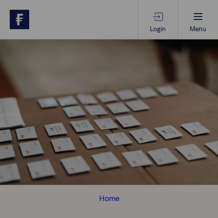
Login
Menu
Beratungs-Tools
Anlagethemen
Anlagestrategien
Geschäftserfolg
Ansprechpartner
Home