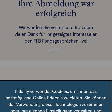
Ihre Abmeldung war
erfolgreich
Finanzberatende
Wir werden Sie vermissen. Trotzdem
Anlegende
Newsletter
vielen Dank für Ihr gezeigtes Interesse an
den FFB Fondsgesprächen live!
Kontakt
Login
Rechtliche Hinweise
Fidelity verwendet Cookies, um Ihnen das
bestmögliche Online-Erlebnis zu bieten. Sie können
der Verwendung dieser Technologien zustimmen
Nützliche Informationen
oder Ihre eigenen Einstellungen verwalten und