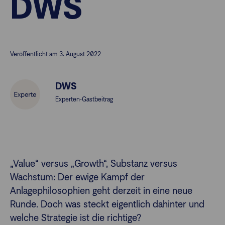
DWS
Finanzberatende
Veröffentlicht am 3. August 2022
Anlegende
Newsletter
DWS
Kontakt
Experten-Gastbeitrag
Login
„Value“ versus „Growth“, Substanz versus
Wachstum: Der ewige Kampf der
Anlagephilosophien geht derzeit in eine neue
Runde. Doch was steckt eigentlich dahinter und
welche Strategie ist die richtige?