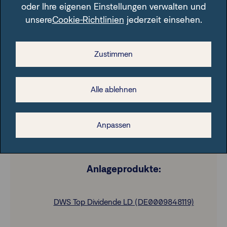
Factsheet: DWS Invest ESG Equity Income
oder Ihre eigenen Einstellungen verwalten und
unsere
Cookie-Richtlinien
jederzeit einsehen.
Beraterpräsentation: DWS Invest Top
Dividend
Factsheet: DWS Invest Top Dividend
Zustimmen
Alle ablehnen
Anpassen
Anlageprodukte:
DWS Top Dividende LD (DE0009848119)