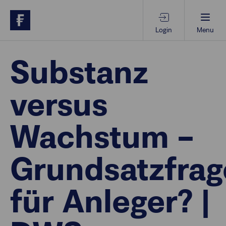
Login
Menu
Beratungs-Tools
Substanz
versus
Anlagethemen
Wachstum –
Anlagestrategien
Grundsatzfrag
Geschäftserfolg
für Anleger? |
Ansprechpartner