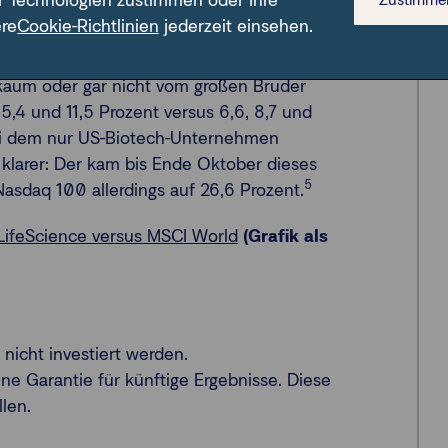
r Technologien zustimmen oder Ihre
e Sciences, der große und mittelgroße
ere
Cookie-Richtlinien
jederzeit einsehen.
 weltweit abbildet, per Ende Oktober
ter da als der marktbreite MSCI World.
 kaum oder gar nicht vom großen Bruder
 5,4 und 11,5 Prozent versus 6,6, 8,7 und
 dem nur US-Biotech-Unternehmen
 klarer: Der kam bis Ende Oktober dieses
5
Nasdaq 100 allerdings auf 26,6 Prozent.
LifeScience versus MSCI World
(Grafik als
 nicht investiert werden.
ne Garantie für künftige Ergebnisse. Diese
len.