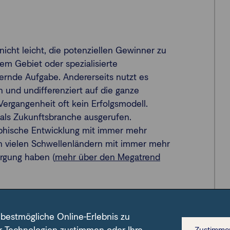
nicht leicht, die potenziellen Gewinner zu
 dem Gebiet oder spezialisierte
rnde Aufgabe. Andererseits nutzt es
 und undifferenziert auf die ganze
ergangenheit oft kein Erfolgsmodell.
als Zukunftsbranche ausgerufen.
raphische Entwicklung mit immer mehr
n vielen Schwellenländern mit immer mehr
rgung haben (
mehr über den Megatrend
s Investment in der Breite der Branche
hl in Pandemiezeiten Biotechnologie und
 bestmögliche Online-Erlebnis zu
n wird. So liegt der Branchenindex MSCI
Zustimme