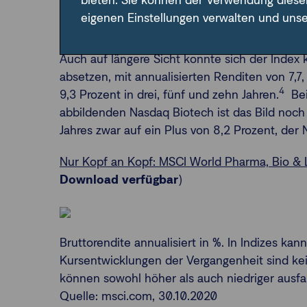
bieten. Sie können der Verwendung diese
World Pharmaceuticals, Biotechnology and Lif
eigenen Einstellungen verwalten und uns
Unternehmen aus der Branche aus 23 Ländern
sogar leicht im Minus und steht damit schlech
Auch auf längere Sicht konnte sich der Index
absetzen, mit annualisierten Renditen von 7,7,
4
9,3 Prozent in drei, fünf und zehn Jahren.
Bei
abbildenden Nasdaq Biotech ist das Bild noch
Jahres zwar auf ein Plus von 8,2 Prozent, der 
Nur Kopf an Kopf: MSCI World Pharma, Bio & 
Download verfügbar
)
Bruttorendite annualisiert in %. In Indizes kann
Kursentwicklungen der Vergangenheit sind kei
können sowohl höher als auch niedriger ausfal
Quelle: msci.com, 30.10.2020