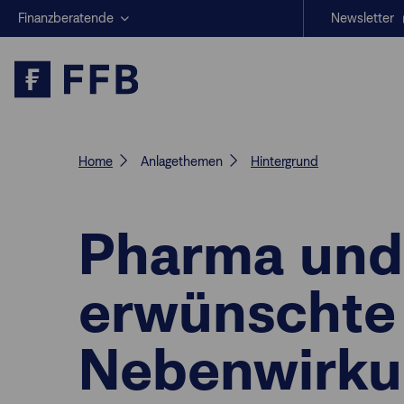
Finanzberatende
Newsletter
Anlegende
Beratungs-Tools
Anlagestrategien
Geschäftserfolg
Home
Anlagethemen
Hintergrund
Pharma und 
erwünschte
Nebenwirku