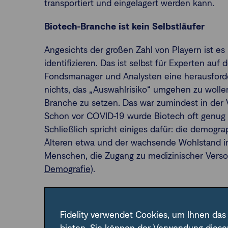
transportiert und eingelagert werden kann.
Biotech-Branche ist kein Selbstläufer
Angesichts der großen Zahl von Playern ist es 
identifizieren. Das ist selbst für Experten auf
Fondsmanager und Analysten eine herausforde
nichts, das „Auswahlrisiko“ umgehen zu wollen
Branche zu setzen. Das war zumindest in der V
Schon vor COVID-19 wurde Biotech oft genug 
Schließlich spricht einiges dafür: die demog
Älteren etwa und der wachsende Wohlstand i
Menschen, die Zugang zu medizinischer Verso
Demografie
).
Aber die Erfahrung lehrt: Gelohnt hat sich da
längst nicht immer – selbst 2020 nicht, obwo
Fidelity verwendet Cookies, um Ihnen das
Pharma doch eine Schlüsselrolle zugeschriebe