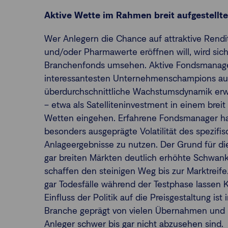
Aktive Wette im Rahmen breit aufgestellte
Wer Anlegern die Chance auf attraktive Rendi
und/oder Pharmawerte eröffnen will, wird sic
Branchenfonds umsehen. Aktive Fondsmanager 
interessantesten Unternehmenschampions aus
überdurchschnittliche Wachstumsdynamik erw
– etwa als Satelliteninvestment in einem breit 
Wetten eingehen. Erfahrene Fondsmanager hab
besonders ausgeprägte Volatilität des spezif
Anlageergebnisse zu nutzen. Der Grund für di
gar breiten Märkten deutlich erhöhte Schwank
schaffen den steinigen Weg bis zur Marktreif
gar Todesfälle während der Testphase lassen 
Einfluss der Politik auf die Preisgestaltung is
Branche geprägt von vielen Übernahmen und F
Anleger schwer bis gar nicht abzusehen sind.