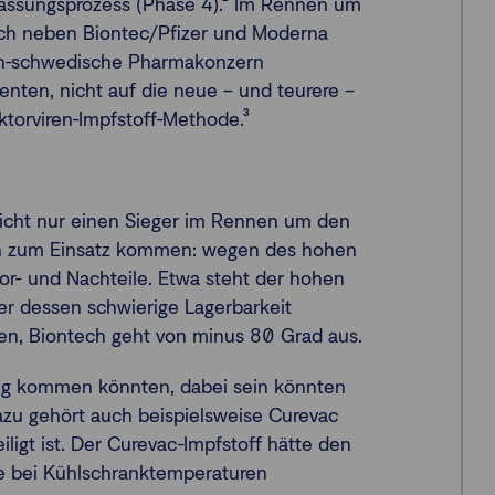
lassungsprozess (Phase 4).² Im Rennen um
sich neben Biontec/Pfizer und Moderna
sch-schwedische Pharmakonzern
enten, nicht auf die neue – und teurere –
ktorviren-Impfstoff-Methode.³
 nicht nur einen Sieger im Rennen um den
en zum Einsatz kommen: wegen des hohen
or- und Nachteile. Etwa steht der hohen
er dessen schwierige Lagerbarkeit
den, Biontech geht von minus 80 Grad aus.
ug kommen könnten, dabei sein könnten
Dazu gehört auch beispielsweise Curevac
ligt ist. Der Curevac-Impfstoff hätte den
e bei Kühlschranktemperaturen