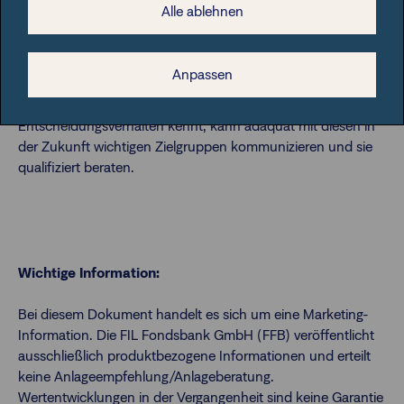
Kundengruppen, die für Finanzdienstleisterinnen und
Alle ablehnen
Finanzdienstleister immer wichtiger werden und ein hohes
Geschäftspotenzial für die Zukunft bergen: Frauen und die
Generation Z. Für beide gilt: Wer ihre besonderen
Anpassen
Erwartungen an die Anlageberatung, ihre Einstellungen zu
Investments sowie ihr Informations- und
Entscheidungsverhalten kennt, kann adäquat mit diesen in
der Zukunft wichtigen Zielgruppen kommunizieren und sie
qualifiziert beraten.
Wichtige Information:
Bei diesem Dokument handelt es sich um eine Marketing-
Information. Die FIL Fondsbank GmbH (FFB) veröffentlicht
ausschließlich produktbezogene Informationen und erteilt
keine Anlageempfehlung/Anlageberatung.
Wertentwicklungen in der Vergangenheit sind keine Garantie