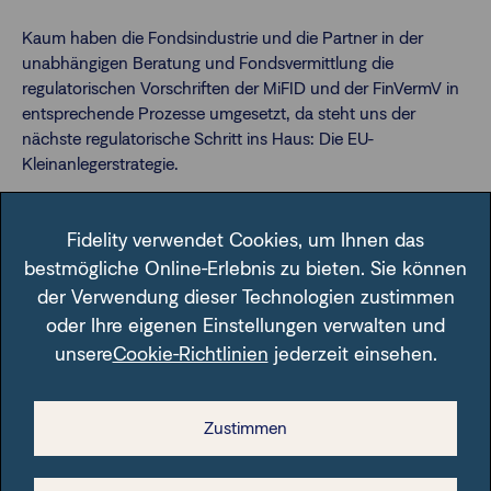
Kaum haben die Fondsindustrie und die Partner in der
unabhängigen Beratung und Fondsvermittlung die
regulatorischen Vorschriften der MiFID und der FinVermV in
entsprechende Prozesse umgesetzt, da steht uns der
nächste regulatorische Schritt ins Haus: Die EU-
Kleinanlegerstrategie.
Erfahren Sie in dieser Ausgabe der FFB INS!GHTS anhand
Fidelity verwendet Cookies, um Ihnen das
vieler Praxistipps, was es zu berücksichtigen gilt und wie Sie
die neuen Vergütungssysteme umsetzen können.
bestmögliche Online-Erlebnis zu bieten. Sie können
der Verwendung dieser Technologien zustimmen
Bestehende Kunden entwickeln und gleichzeitig neue
oder Ihre eigenen Einstellungen verwalten und
Zielgruppen erschließen – welcher Anlageberater möchte
unsere
Cookie-Richtlinien
jederzeit einsehen.
das nicht? Der Schlüssel hierfür heißt
„Kundensegmentierung“. Wie diese funktionieren kann,
stellen wir Ihnen in dieser ersten Ausgabe vor.
Zustimmen
Wir werfen beispielhaft einen genauen Blick auf zwei