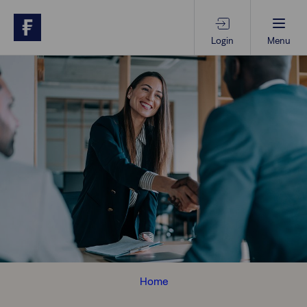
Login
Menu
Beratungs-Tools
Anlagethemen
Anlagestrategien
Geschäftserfolg
Ansprechpartner
Home