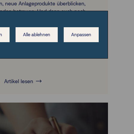
n, neue Anlageprodukte überblicken,
Kunden betreuen. Und dann auch noch
latorische Anforderungen. Moderne
tstechniken, Digitalisierung und
ierung helfen, den Überblick zu
n
Alle ablehnen
Anpassen
behalten.
Artikel lesen