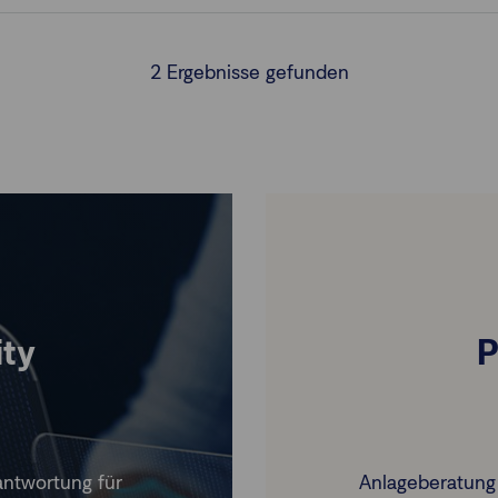
2
Ergebnisse gefunden
ity
P
ntwortung für
Anlageberatung 