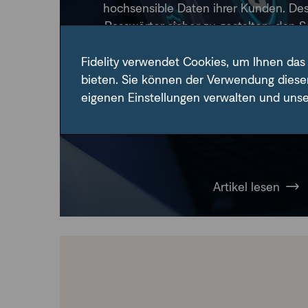
hochsensible Daten ihrer Kunden. Desh
Passwörter sicher zu gestalten, den S
aber auch E-Mail-Hacking ernst zu n
Fidelity verwendet Cookies, um Ihnen das
eines Angriffs schnell zu handeln. D
bieten. Sie können der Verwendung diese
Ihnen wertvolle Tipp
eigenen Einstellungen verwalten und uns
Artikel lesen