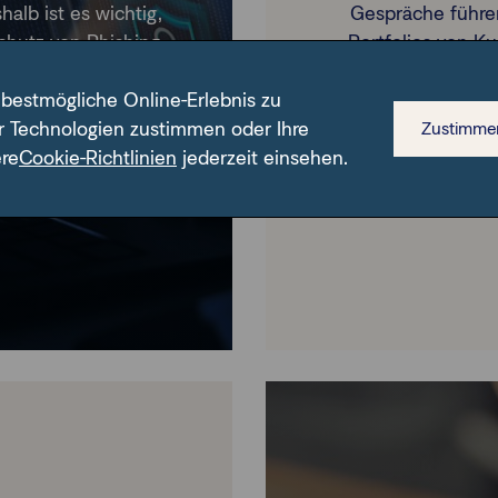
alb ist es wichtig,
Gespräche führe
chutz von Phishing
Portfolios von 
ehmen und im Fall
wachsende regu
 bestmögliche Online-Erlebnis zu
iese Reihe liefert
Produktivitä
r Technologien zustimmen oder Ihre
s.
Kundensegment
Zustimme
ere
Cookie-Richtlinien
jederzeit einsehen.