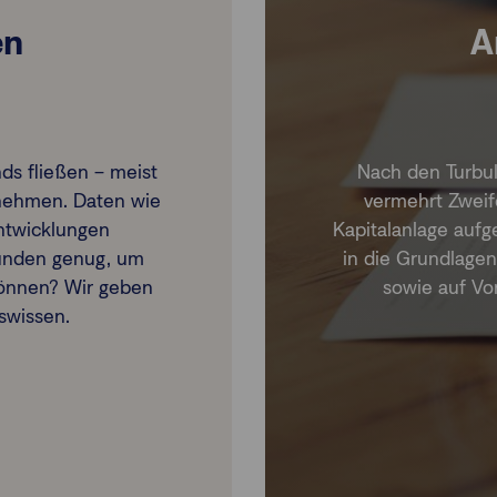
en
A
ds fließen – meist
Nach den Turbul
rnehmen. Daten wie
vermehrt Zweife
Entwicklungen
Kapitalanlage aufg
Kunden genug, um
in die Grundlage
können? Wir geben
sowie auf Vo
iswissen.