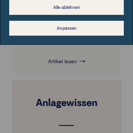
wachsende regulatorische Anforderungen.
Alle ablehnen
Moderne Produktivitätstechniken, Digitalisierung
und Kundensegmentierung helfen, den
Überblick zu behalten.
Anpassen
Artikel lesen
Anlagewissen