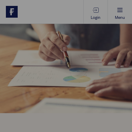
Login
Menu
Beratungs-Tools
Anlagethemen
Anlagestrategien
Geschäftserfolg
Ansprechpartner