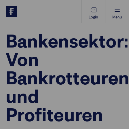
Login
Menu
Beratungs-Tools
Bankensektor:
Von
Anlagethemen
Bankrotteure
Anlagestrategien
und
Geschäftserfolg
Profiteuren
Ansprechpartner