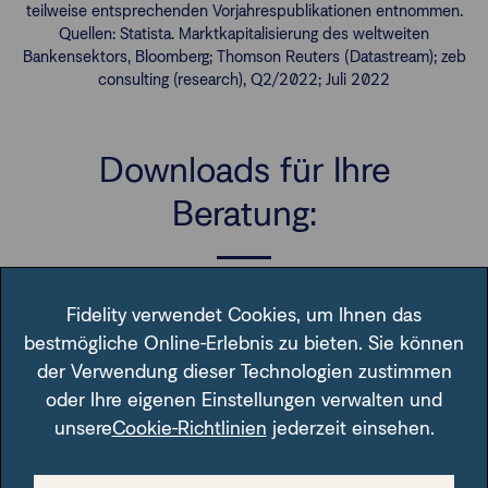
teilweise entsprechenden Vorjahrespublikationen entnommen.
Quellen: Statista. Marktkapitalisierung des weltweiten
Bankensektors, Bloomberg; Thomson Reuters (Datastream); zeb
consulting (research), Q2/2022; Juli 2022
Downloads für Ihre
Beratung:
Fidelity verwendet Cookies, um Ihnen das
Top 100 übertreffen den Rest der Bankenwelt
bestmögliche Online-Erlebnis zu bieten. Sie können
(Marktkapitalisierung in Billionen Euro)
der Verwendung dieser Technologien zustimmen
oder Ihre eigenen Einstellungen verwalten und
Diese Grafik wird Ihnen unentgeltlich zur Verfügung gestellt.
unsere
Cookie-Richtlinien
jederzeit einsehen.
Bei einer Weiterverwendung obliegt es allerdings Ihnen
sicherzustellen, dass alle gesetzlichen Anforderungen in