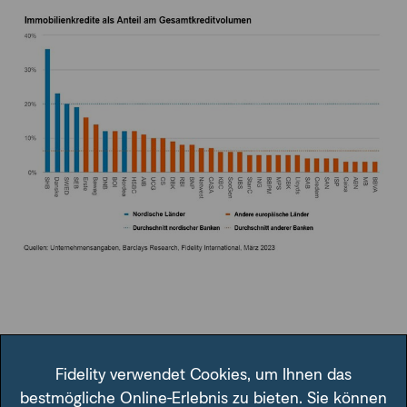
Es bestehen also womöglich Bedrohungen. Überstürztes
Handeln ist aber nicht angesagt. Immobilien könnten am
Fidelity verwendet Cookies, um Ihnen das
Ende widerstandsfähiger sein als von manchen befürchtet.
bestmögliche Online-Erlebnis zu bieten. Sie können